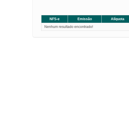
NFS-e
Emissão
Alíquota
Nenhum resultado encontrado!