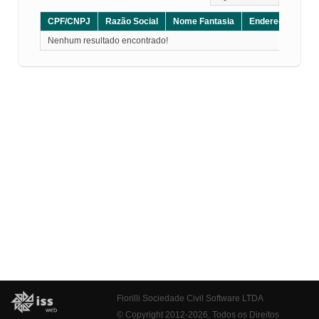
CPF/CNPJ
Razão Social
Nome Fantasia
Endereço
CE
Nenhum resultado encontrado!
Fiorilli Sociedade Civil Software LTDA
© Copyright 2012-2026. Todos os Direitos