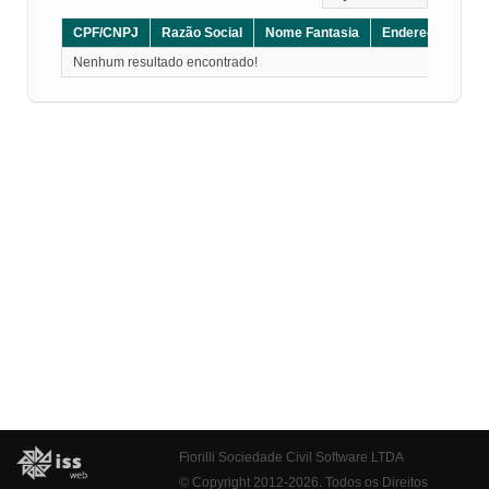
CPF/CNPJ
Razão Social
Nome Fantasia
Endereço
CE
Nenhum resultado encontrado!
Fiorilli Sociedade Civil Software LTDA
© Copyright 2012-2026. Todos os Direitos