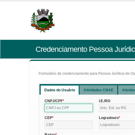
Credenciamento Pessoa Jurídic
Formulário de credenciamento para Pessoa Jurídica de Outr
Dados do Usuário
Atividades CNAE
Ativida
CNPJ/CPF
I.E./RG
CEP
Logradouro
Bairro