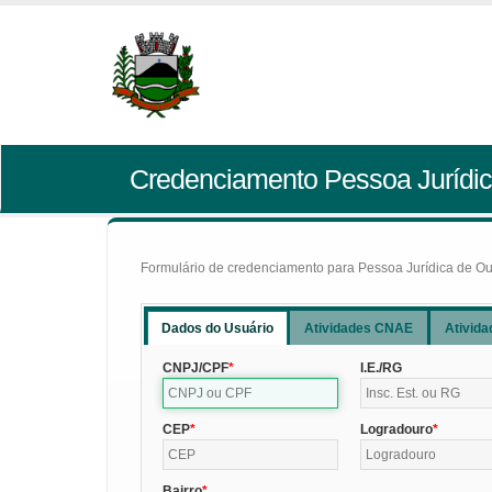
Credenciamento Pessoa Jurídic
Formulário de credenciamento para Pessoa Jurídica de Outr
Dados do Usuário
Atividades CNAE
Ativida
CNPJ/CPF
I.E./RG
CEP
Logradouro
Bairro